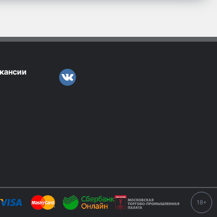
кансии
18+