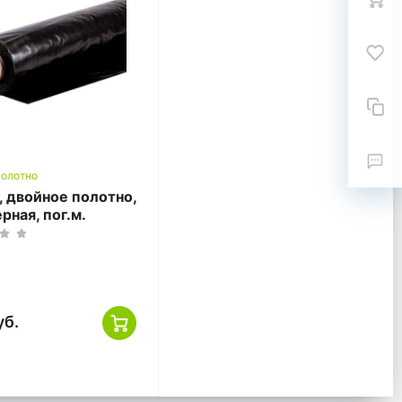
полотно
, двойное полотно,
рная, пог.м.
уб.