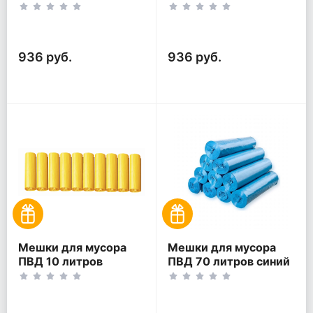
30 мкм 60*80 200 шт
красный 30 мкм
(20шт*10рул)
60*80 200 шт
(20шт*10рул)
936 руб.
936 руб.
Мешки для мусора
Мешки для мусора
ПВД 10 литров
ПВД 70 литров синий
желтый 30 мкм
30 мкм 65*75 200 шт
25*35 300 шт
(20шт*10рул)
(30шт*10рул)