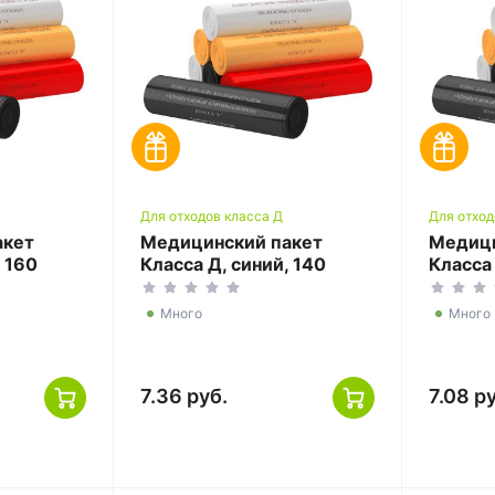
Для отходов класса Д
Для отход
акет
Медицинский пакет
Медици
, 160
Класса Д, синий, 140
Класса 
00
литров, 800*1000
литров
Много
Много
7.36 руб.
7.08 р