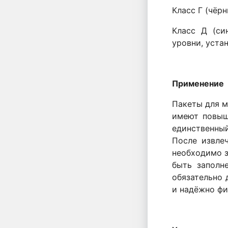
Класс Г (чёр
Класс Д (си
уровни, уста
Применение
Пакеты для м
имеют повыш
единственны
После извле
необходимо з
быть заполн
обязательно 
и надёжно фи