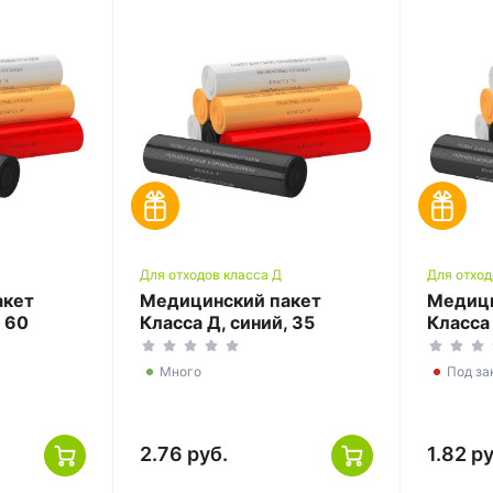
Для отходов класса Д
Для отход
акет
Медицинский пакет
Медици
, 60
Класса Д, синий, 35
Класса 
0
литров, 500*600
литров
Много
Под за
2.76 руб.
1.82 ру