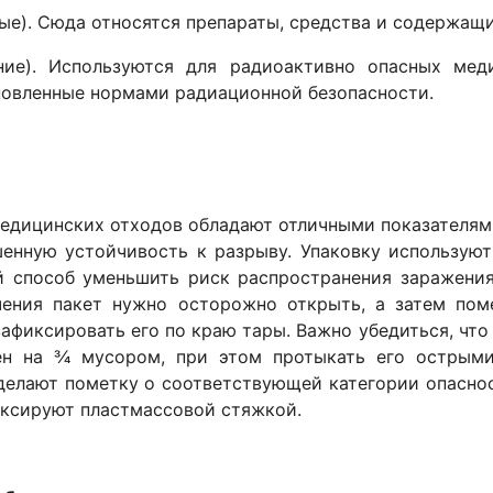
ные). Сюда относятся препараты, средства и содержащ
ние). Используются для радиоактивно опасных ме
новленные нормами радиационной безопасности.
едицинских отходов обладают отличными показателям
енную устойчивость к разрыву. Упаковку используют
й способ уменьшить риск распространения заражения
чения пакет нужно осторожно открыть, а затем пом
афиксировать его по краю тары. Важно убедиться, чт
ен на 3⁄4 мусором, при этом протыкать его острым
делают пометку о соответствующей категории опаснос
ксируют пластмассовой стяжкой.