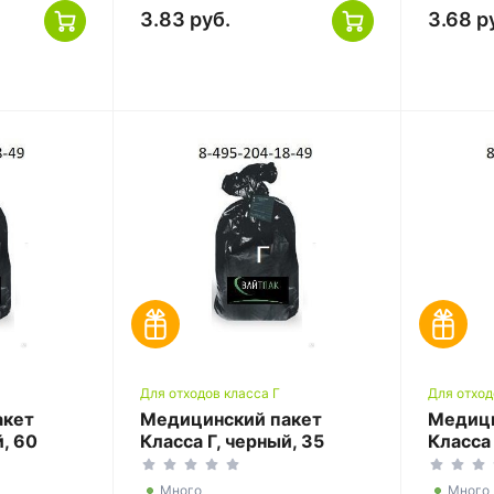
3.83 руб.
3.68 р
Для отходов класса Г
Для отход
акет
Медицинский пакет
Медици
й, 60
Класса Г, черный, 35
Класса 
0
литров, 500*600
литров
Много
Много