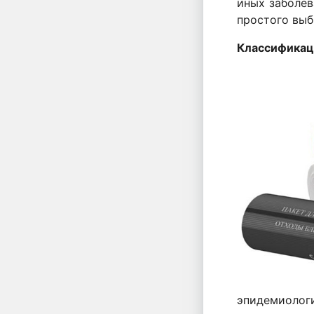
иных заболев
простого вы
Классификац
эпидемиологи