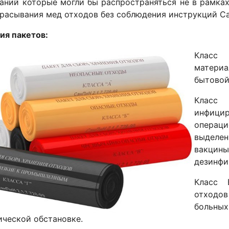
аний которые могли бы распространяться не в рамка
брасывания мед отходов без соблюдения инструкций
ия пакетов:
Класс 
материа
бытовой
Класс 
инфици
операци
выделе
вакцины
дезинфи
Класс 
отход
больн
ческой обстановке.