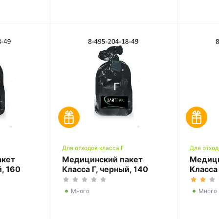
Для отходов класса Г
Для отход
акет
Медицинский пакет
Медици
й, 160
Класса Г, черный, 140
Класса 
00
литров, 800*1000
литров
Много
Много