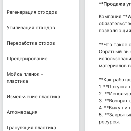
**Продажа уп
Регенерация отходов
Компания **W
обязательств
Утилизация отходов
позволяющий 
Переработка отхоов
**Что такое 
Обратный вык
Шредерирование
использовани
материалов в
Мойка пленок -
**Как работа
пластика
1. **Покупка
2. **Использ
Измельчение пластика
3. **Возврат
4. **Выкуп и
Агломерация
5. **Закрыты
ресурсы.
Грануляция пластика