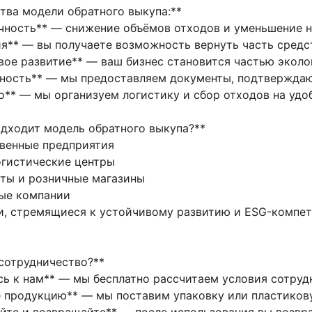
ва модели обратного выкупа:**
ность** — снижение объёмов отходов и уменьшение н
** — вы получаете возможность вернуть часть средст
ое развитие** — ваш бизнес становится частью эколо
ность** — мы предоставляем документы, подтверждаю
** — мы организуем логистику и сбор отходов на удо
одходит модель обратного выкупа?**
венные предприятия
огистические центры
ты и розничные магазины
ные компании
и, стремящиеся к устойчивому развитию и ESG-компе
 сотрудничество?**
есь к нам** — мы бесплатно рассчитаем условия сотруд
е продукцию** — мы поставим упаковку или пластико
уйте и возвращайте** — после использования вы возвр