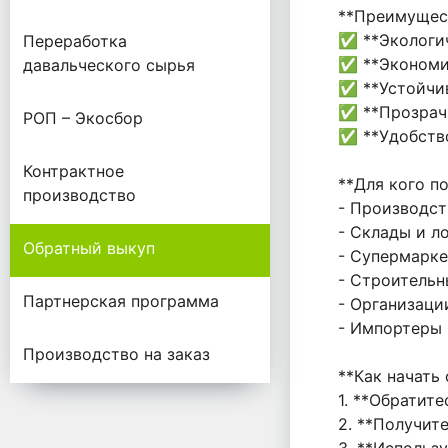
**Преимущест
✅ **Экологич
Переработка
✅ **Экономия
давальческого сырья
✅ **Устойчив
✅ **Прозрач
РОП – Экосбор
✅ **Удобство
Контрактное
**Для кого п
производство
- Производст
- Склады и л
Обратный выкуп
- Супермарке
- Строитель
Партнерская программа
- Организаци
- Импортеры
Производство на заказ
**Как начать
1. **Обратит
2. **Получит
3. **Использ