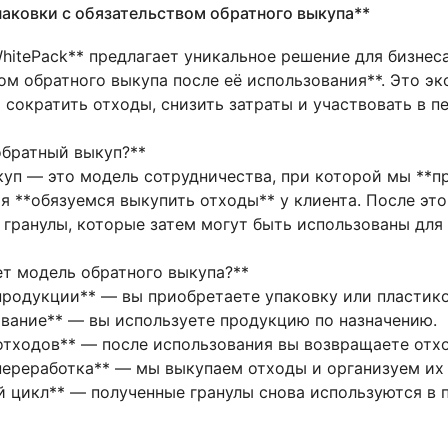
аковки с обязательством обратного выкупа**
hitePack** предлагает уникальное решение для бизне
ом обратного выкупа после её использования**. Это э
сократить отходы, снизить затраты и участвовать в п
обратный выкуп?**
уп — это модель сотрудничества, при которой мы **пр
я **обязуемся выкупить отходы** у клиента. После эт
 гранулы, которые затем могут быть использованы для
ет модель обратного выкупа?**
 продукции** — вы приобретаете упаковку или пластик
ование** — вы используете продукцию по назначению.
 отходов** — после использования вы возвращаете отх
 переработка** — мы выкупаем отходы и организуем их
й цикл** — полученные гранулы снова используются в 