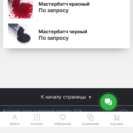
Мастербатч красный
По запросу
Мастербатч черный
По запросу
К началу страницы
© Онлайн-завод полимерной упаковки, 2024
Не является публичной офертой.
Условия уточняйте у
18+
менеджеров.
Войти
Каталог
Избранное
Сравнение
Корзина