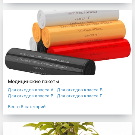
Мешки строительные
Мешок для листьев
Медицинские пакеты
Для отходов класса А
Для отходов класса Б
Для отходов класса В
Для отходов класса Г
Для отходов класса Д
Всего 6 категорий
Пакеты термостойкие для утилизатора