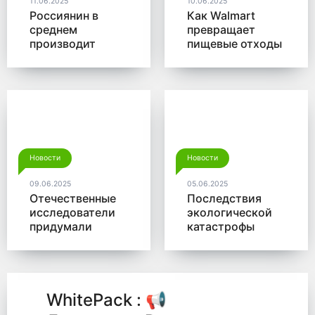
11.06.2025
10.06.2025
Россиянин в
Как Walmart
среднем
превращает
производит
пищевые отходы
больше 350 кг
в доходы
мусора в год
Новости
Новости
09.06.2025
05.06.2025
Отечественные
Последствия
исследователи
экологической
придумали
катастрофы
новый способ
помогут убрать
для утилизации
микробы от
древесины
Роснано
WhitePack : 📢