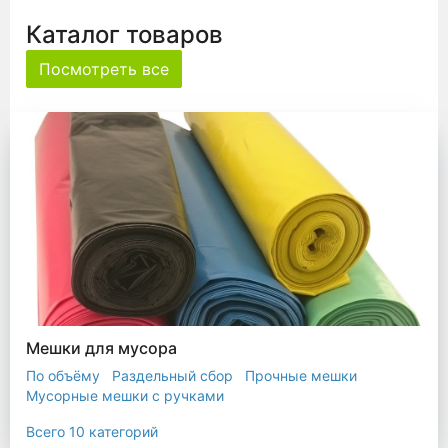
Каталог товаров
Посмотреть все
Мешки для мусора
По объёму
Раздельный сбор
Прочные мешки
Мусорные мешки с ручками
Мешки для евроконтейнера
Мешки с ушками
Всего 10 категорий
Прозрачные мешки
Биоразлагаемые мешки