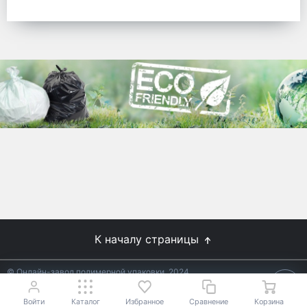
готовых решений для предприятий по
упаковке, и сегодня мы перешли в
раздел производства товаров онлайн
для Вас, по ценам производства.
Используйте готовые решения от
лидеров отрасли.
WhitePack
8 (495) 204-18-49
info@whitepack.ru
К началу страницы
© Онлайн-завод полимерной упаковки, 2024
Не является публичной офертой.
Условия уточняйте у
18+
менеджеров.
Войти
Каталог
Избранное
Сравнение
Корзина