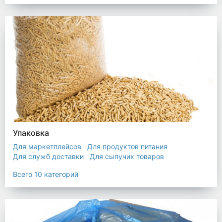
Упаковка
Для маркетплейсов
Для продуктов питания
Для служб доставки
Для сыпучих товаров
Для текстиля
Мешки
Пакеты
Пленка
Всего 10 категорий
Промышленная упаковка
Прочая полиэтиленовая упаковка