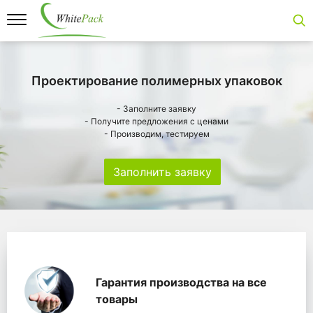
Проектирование полимерных упаковок
- Заполните заявку
- Получите предложения с ценами
- Производим, тестируем
Заполнить заявку
Особенности
Главная
Главные банеры
WhitePack переработк
Гарантия производства на все
товары